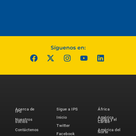
Síguenos en:
Acerca de
Sigue a IPS
África
IPS
Inicio
América
Nuestros
Latina y el
socios
Caribe
Twitter
Contáctenos
América del
Norte
Facebook