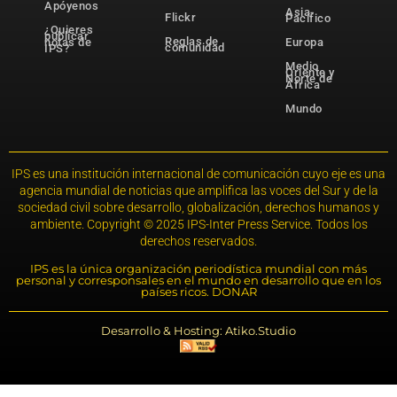
Apóyenos
Asia-
Flickr
Pacífico
¿Quieres
publicar
Reglas de
notas de
Europa
comunidad
IPS?
Medio
Oriente y
Norte de
África
Mundo
IPS es una institución internacional de comunicación cuyo eje es una
agencia mundial de noticias que amplifica las voces del Sur y de la
sociedad civil sobre desarrollo, globalización, derechos humanos y
ambiente. Copyright © 2025 IPS-Inter Press Service. Todos los
derechos reservados.
IPS es la única organización periodística mundial con más
personal y corresponsales en el mundo en desarrollo que en los
países ricos. DONAR
Desarrollo & Hosting: Atiko.Studio