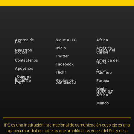
Acerca de
Sigue a IPS
África
IPS
Inicio
América
Nuestros
Latina y el
socios
Caribe
Twitter
Contáctenos
América del
Norte
Facebook
Apóyenos
Asia-
Flickr
Pacífico
¿Quieres
publicar
Reglas de
notas de
Europa
comunidad
IPS?
Medio
Oriente y
Norte de
África
Mundo
IPS es una institución internacional de comunicación cuyo eje es una
agencia mundial de noticias que amplifica las voces del Sur y de la