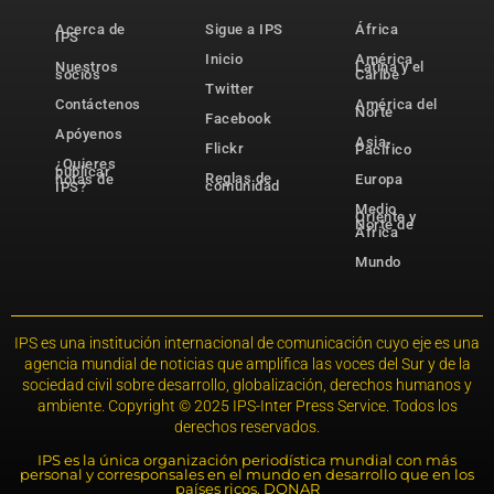
Acerca de
Sigue a IPS
África
IPS
Inicio
América
Nuestros
Latina y el
socios
Caribe
Twitter
Contáctenos
América del
Norte
Facebook
Apóyenos
Asia-
Flickr
Pacífico
¿Quieres
publicar
Reglas de
notas de
Europa
comunidad
IPS?
Medio
Oriente y
Norte de
África
Mundo
IPS es una institución internacional de comunicación cuyo eje es una
agencia mundial de noticias que amplifica las voces del Sur y de la
sociedad civil sobre desarrollo, globalización, derechos humanos y
ambiente. Copyright © 2025 IPS-Inter Press Service. Todos los
derechos reservados.
IPS es la única organización periodística mundial con más
personal y corresponsales en el mundo en desarrollo que en los
países ricos. DONAR