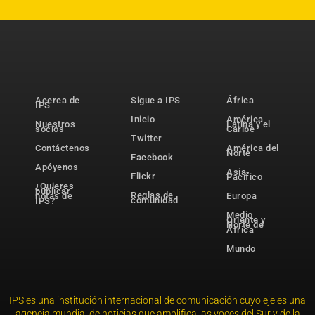
Acerca de
Sigue a IPS
África
IPS
Inicio
América
Nuestros
Latina y el
socios
Caribe
Twitter
Contáctenos
América del
Norte
Facebook
Apóyenos
Asia-
Flickr
Pacífico
¿Quieres
publicar
Reglas de
notas de
Europa
comunidad
IPS?
Medio
Oriente y
Norte de
África
Mundo
IPS es una institución internacional de comunicación cuyo eje es una
agencia mundial de noticias que amplifica las voces del Sur y de la