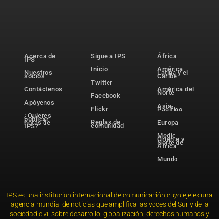
Acerca de
Sigue a IPS
África
IPS
Inicio
América
Nuestros
Latina y el
socios
Caribe
Twitter
Contáctenos
América del
Norte
Facebook
Apóyenos
Asia-
Flickr
Pacífico
¿Quieres
publicar
Reglas de
notas de
Europa
comunidad
IPS?
Medio
Oriente y
Norte de
África
Mundo
IPS es una institución internacional de comunicación cuyo eje es una
agencia mundial de noticias que amplifica las voces del Sur y de la
sociedad civil sobre desarrollo, globalización, derechos humanos y