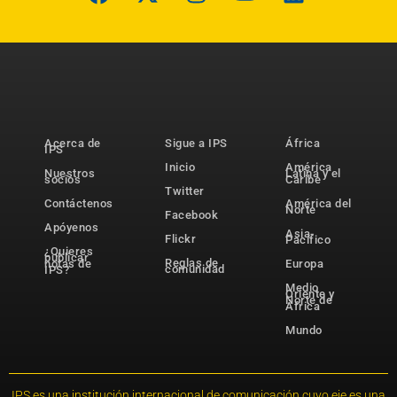
Acerca de
Sigue a IPS
África
IPS
Inicio
América
Nuestros
Latina y el
socios
Caribe
Twitter
Contáctenos
América del
Norte
Facebook
Apóyenos
Asia-
Flickr
Pacífico
¿Quieres
publicar
Reglas de
notas de
Europa
comunidad
IPS?
Medio
Oriente y
Norte de
África
Mundo
IPS es una institución internacional de comunicación cuyo eje es una