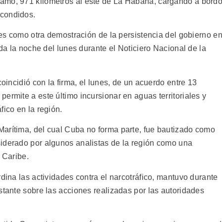
amo, 971 kilómetros al este de La Habana, cargando a bord
scondidos.
ales como otra demostración de la persistencia del gobierno e
ada la noche del lunes durante el Noticiero Nacional de la
coincidió con la firma, el lunes, de un acuerdo entre 13
ermite a este último incursionar en aguas territoriales y
fico en la región.
arítima, del cual Cuba no forma parte, fue bautizado como
iderado por algunos analistas de la región como una
 Caribe.
rdina las actividades contra el narcotráfico, mantuvo durante
stante sobre las acciones realizadas por las autoridades