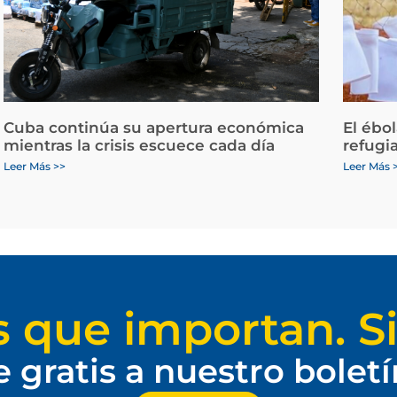
Cuba continúa su apertura económica
El ébo
mientras la crisis escuece cada día
refugi
Leer Más >>
Leer Más 
s que importan. Si
e gratis a nuestro bolet