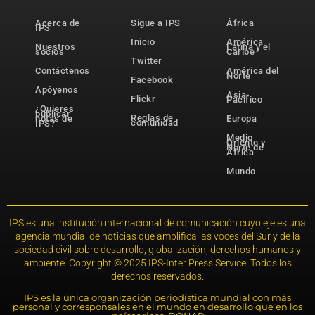
Acerca de
Sigue a IPS
África
IPS
Inicio
América
Nuestros
Latina y el
socios
Caribe
Twitter
Contáctenos
América del
Norte
Facebook
Apóyenos
Asia-
Flickr
Pacífico
¿Quieres
publicar
Reglas de
notas de
Europa
comunidad
IPS?
Medio
Oriente y
Norte de
África
Mundo
IPS es una institución internacional de comunicación cuyo eje es una
agencia mundial de noticias que amplifica las voces del Sur y de la
sociedad civil sobre desarrollo, globalización, derechos humanos y
ambiente. Copyright © 2025 IPS-Inter Press Service. Todos los
derechos reservados.
IPS es la única organización periodística mundial con más
personal y corresponsales en el mundo en desarrollo que en los