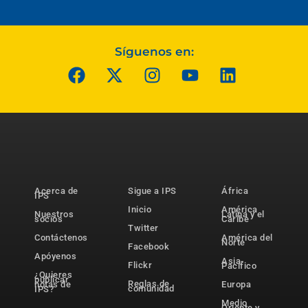
Síguenos en:
Acerca de
Sigue a IPS
África
IPS
Inicio
América
Nuestros
Latina y el
socios
Caribe
Twitter
Contáctenos
América del
Norte
Facebook
Apóyenos
Asia-
Flickr
Pacífico
¿Quieres
publicar
Reglas de
notas de
Europa
comunidad
IPS?
Medio
Oriente y