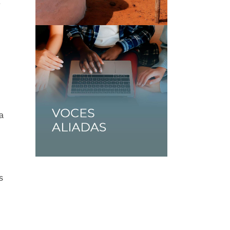
e
na
s