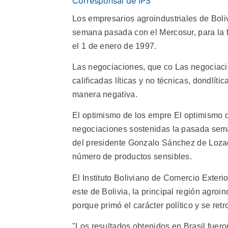
Corresponsal de IPS
Los empresarios agroindustriales de Boliv
semana pasada con el Mercosur, para la f
el 1 de enero de 1997.
Las negociaciones, que co Las negociacio
calificadas líticas y no técnicas, dondlíti
manera negativa.
El optimismo de los empre El optimismo d
negociaciones sostenidas la pasada sema
del presidente Gonzalo Sánchez de Lozad
número de productos sensibles.
El Instituto Boliviano de Comercio Exteri
este de Bolivia, la principal región agroin
porque primó el carácter político y se re
"Los resultados obtenidos en Brasil fuer