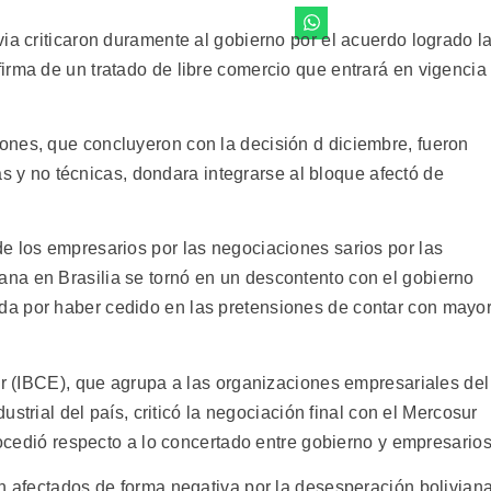
ia criticaron duramente al gobierno por el acuerdo logrado l
irma de un tratado de libre comercio que entrará en vigencia
nes, que concluyeron con la decisión d diciembre, fueron
cas y no técnicas, dondara integrarse al bloque afectó de
e los empresarios por las negociaciones sarios por las
na en Brasilia se tornó en un descontento con el gobierno
a por haber cedido en las pretensiones de contar con mayo
or (IBCE), que agrupa a las organizaciones empresariales del
dustrial del país, criticó la negociación final con el Mercosur
trocedió respecto a lo concertado entre gobierno y empresarios
on afectados de forma negativa por la desesperación bolivian