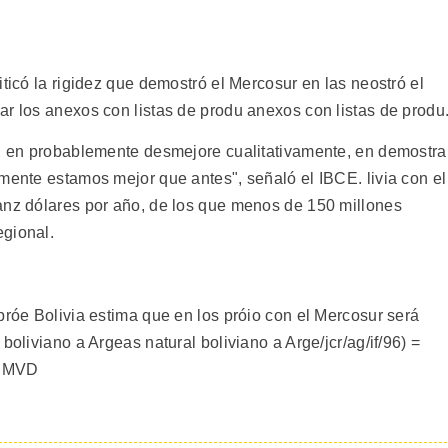
iticó la rigidez que demostró el Mercosur en las neostró el
ar los anexos con listas de produ anexos con listas de produ
r, en probablemente desmejore cualitativamente, en demostra
mente estamos mejor que antes", señaló el IBCE. livia con el
anz dólares por año, de los que menos de 150 millones
egional.
próe Bolivia estima que en los próio con el Mercosur será
boliviano a Argeas natural boliviano a Arge/jcr/ag/if/96) =
1 MVD