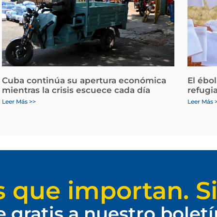
Cuba continúa su apertura económica
El ébo
mientras la crisis escuece cada día
refugi
Leer Más >>
Leer Más 
s que importan. Si
e gratis a nuestro bolet