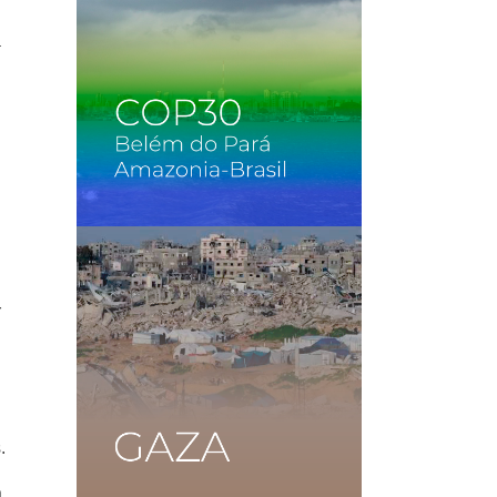
a
r
.
a