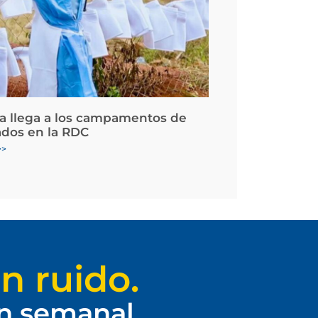
la llega a los campamentos de
ados en la RDC
>>
n ruido.
ín semanal