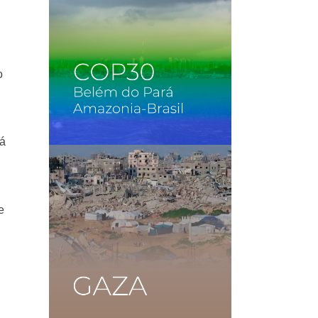
o
rá
e
a