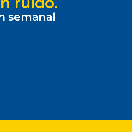
n ruido.
ín semanal