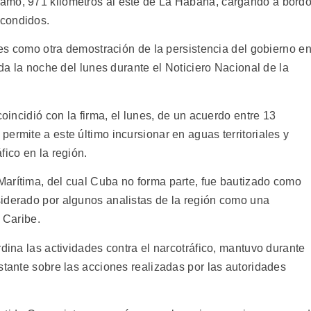
amo, 971 kilómetros al este de La Habana, cargando a bord
scondidos.
ales como otra demostración de la persistencia del gobierno e
ada la noche del lunes durante el Noticiero Nacional de la
coincidió con la firma, el lunes, de un acuerdo entre 13
ermite a este último incursionar en aguas territoriales y
fico en la región.
arítima, del cual Cuba no forma parte, fue bautizado como
iderado por algunos analistas de la región como una
 Caribe.
rdina las actividades contra el narcotráfico, mantuvo durante
stante sobre las acciones realizadas por las autoridades