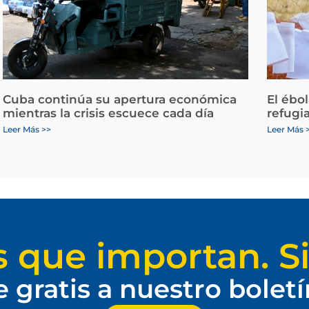
Cuba continúa su apertura económica
El ébo
mientras la crisis escuece cada día
refugi
Leer Más >>
Leer Más 
s que importan. Si
e gratis a nuestro bolet