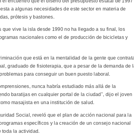
 el encuentro que el diseño del presupuesto estatal de 1997
uesta a algunas necesidades de este sector en materia de
das, prótesis y bastones.
 que vive la isla desde 1990 no ha llegado a su final, los
ogramas nacionales como el de producción de bicicletas y
riminación que está en la mentalidad de la gente que contrat
sual, graduado de fisioterapia, que a pesar de la demanda de 
 problemas para conseguir un buen puesto laboral.
omprensiones, nunca habría estudiado más allá de la
do baratijas en cualquier portal de la ciudad", dijo el joven
omo masajista en una institución de salud.
ridad Social, reveló que el plan de acción nacional para la
 programas específicos y la creación de un consejo nacional
 toda la actividad.