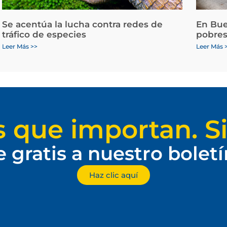
Se acentúa la lucha contra redes de
En Bue
tráfico de especies
pobres
Leer Más >>
Leer Más 
s que importan. Si
e gratis a nuestro bolet
Haz clic aquí