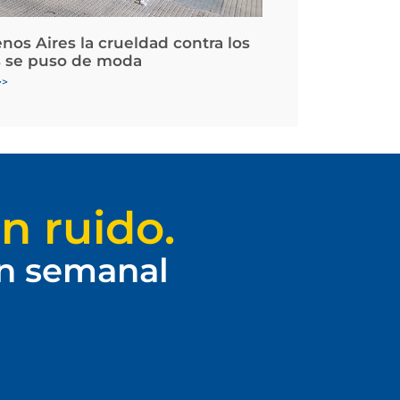
nos Aires la crueldad contra los
 se puso de moda
>>
n ruido.
ín semanal