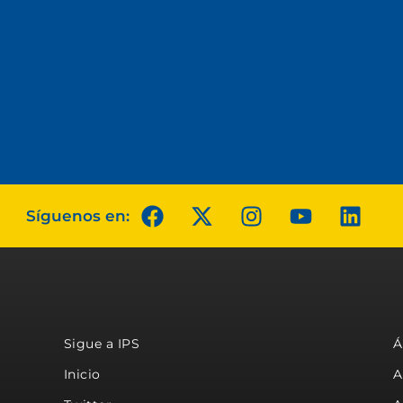
Síguenos en:
Sigue a IPS
Á
Inicio
A