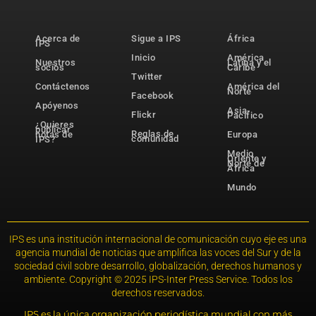
Acerca de
Sigue a IPS
África
IPS
Inicio
América
Nuestros
Latina y el
socios
Caribe
Twitter
Contáctenos
América del
Norte
Facebook
Apóyenos
Asia-
Flickr
Pacífico
¿Quieres
publicar
Reglas de
notas de
Europa
comunidad
IPS?
Medio
Oriente y
Norte de
África
Mundo
IPS es una institución internacional de comunicación cuyo eje es una
agencia mundial de noticias que amplifica las voces del Sur y de la
sociedad civil sobre desarrollo, globalización, derechos humanos y
ambiente. Copyright © 2025 IPS-Inter Press Service. Todos los
derechos reservados.
IPS es la única organización periodística mundial con más