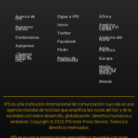
Acerca de
Sigue a IPS
África
IPS
Inicio
América
Nuestros
Latina y el
socios
Caribe
Twitter
Contáctenos
América del
Norte
Facebook
Apóyenos
Asia-
Flickr
Pacífico
¿Quieres
publicar
Reglas de
notas de
Europa
comunidad
IPS?
Medio
Oriente y
Norte de
África
Mundo
IPS es una institución internacional de comunicación cuyo eje es una
agencia mundial de noticias que amplifica las voces del Sur y de la
sociedad civil sobre desarrollo, globalización, derechos humanos y
ambiente. Copyright © 2025 IPS-Inter Press Service. Todos los
derechos reservados.
IPS es la única organización periodística mundial con más