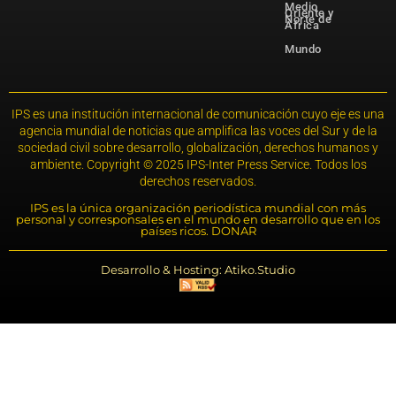
Medio
Oriente y
Norte de
África
Mundo
IPS es una institución internacional de comunicación cuyo eje es una
agencia mundial de noticias que amplifica las voces del Sur y de la
sociedad civil sobre desarrollo, globalización, derechos humanos y
ambiente. Copyright © 2025 IPS-Inter Press Service. Todos los
derechos reservados.
IPS es la única organización periodística mundial con más
personal y corresponsales en el mundo en desarrollo que en los
países ricos. DONAR
Desarrollo & Hosting: Atiko.Studio