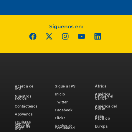
Síguenos en:
Acerca de
Sigue a IPS
África
IPS
Inicio
América
Nuestros
Latina y el
socios
Caribe
Twitter
Contáctenos
América del
Norte
Facebook
Apóyenos
Asia-
Flickr
Pacífico
¿Quieres
publicar
Reglas de
notas de
Europa
comunidad
IPS?