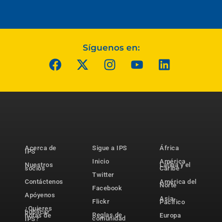
Síguenos en:
Acerca de
Sigue a IPS
África
IPS
Inicio
América
Nuestros
Latina y el
socios
Caribe
Twitter
Contáctenos
América del
Norte
Facebook
Apóyenos
Asia-
Flickr
Pacífico
¿Quieres
publicar
Reglas de
notas de
Europa
comunidad
IPS?