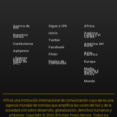
Acerca de
Sigue a IPS
África
IPS
Inicio
América
Nuestros
Latina y el
socios
Caribe
Twitter
Contáctenos
América del
Norte
Facebook
Apóyenos
Asia-
Flickr
Pacífico
¿Quieres
publicar
Reglas de
notas de
Europa
comunidad
IPS?
Medio
Oriente y
Norte de
África
Mundo
IPS es una institución internacional de comunicación cuyo eje es una
agencia mundial de noticias que amplifica las voces del Sur y de la
sociedad civil sobre desarrollo, globalización, derechos humanos y
ambiente. Copyright © 2025 IPS-Inter Press Service. Todos los