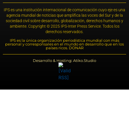
IPS es una institución internacional de comunicación cuyo eje es una
agencia mundial de noticias que amplifica las voces del Sur y de la
sociedad civil sobre desarrollo, globalización, derechos humanos y
ambiente. Copyright © 2025 IPS-Inter Press Service. Todos los
derechos reservados.
IPS es la única organización periodística mundial con más
personal y corresponsales en el mundo en desarrollo que en los
países ricos. DONAR
Desarrollo & Hosting: Atiko.Studio