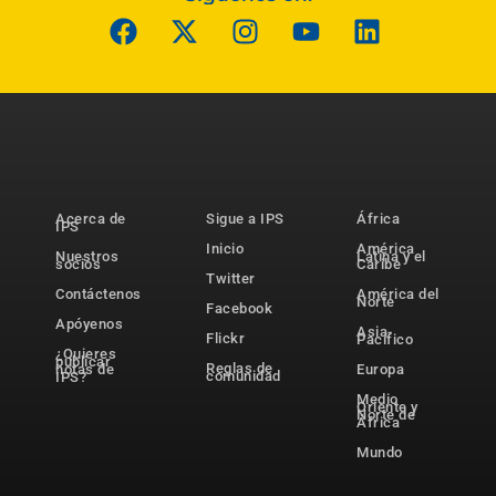
Acerca de
Sigue a IPS
África
IPS
Inicio
América
Nuestros
Latina y el
socios
Caribe
Twitter
Contáctenos
América del
Norte
Facebook
Apóyenos
Asia-
Flickr
Pacífico
¿Quieres
publicar
Reglas de
notas de
Europa
comunidad
IPS?
Medio
Oriente y
Norte de
África
Mundo