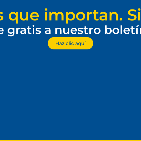
s que importan. Si
e gratis a nuestro bolet
Haz clic aquí