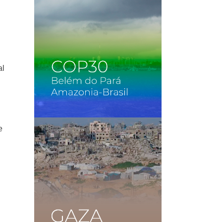
,
al
e