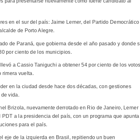
es para presentarse nuevamente como fuerte candidato al
es en el sur del país: Jaime Lerner, del Partido Democrático
alcalde de Porto Alegre.
stado de Paraná, que gobierna desde el año pasado y donde 
80 por ciento de los municipios.
 llevó a Cassio Taniguchi a obtener 54 por ciento de los voto
p rimera vuelta.
der en la ciudad desde hace dos décadas, con gestiones
 de vida.
onel Brizola, nuevamente derrotado en Rio de Janeiro, Lerner
l PDT a la presidencia del país, con un programa que apunta
uciones para el país.
l eje de la izquierda en Brasil, repitiendo un buen