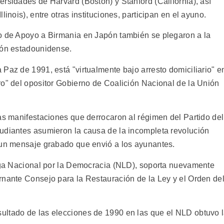
rsidades de Harvard (Boston) y Stanford (California), así
inois), entre otras instituciones, participan en el ayuno.
ro de Apoyo a Birmania en Japón también se plegaron a la
ión estadounidense.
Paz de 1991, está "virtualmente bajo arresto domiciliario" e
ro" del opositor Gobierno de Coalición Nacional de la Unión
as manifestaciones que derrocaron al régimen del Partido del
udiantes asumieron la causa de la incompleta revolución
 un mensaje grabado que envió a los ayunantes.
Liga Nacional por la Democracia (NLD), soporta nuevamente
rnante Consejo para la Restauración de la Ley y el Orden de
ultado de las elecciones de 1990 en las que el NLD obtuvo 