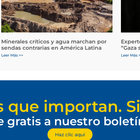
Minerales críticos y agua marchan por
Expert
sendas contrarias en América Latina
“Gaza 
Leer Más >>
Leer Más 
s que importan. Si
e gratis a nuestro bolet
Haz clic aquí