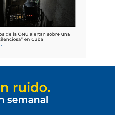
os de la ONU alertan sobre una
silenciosa” en Cuba
>>
n ruido.
ín semanal