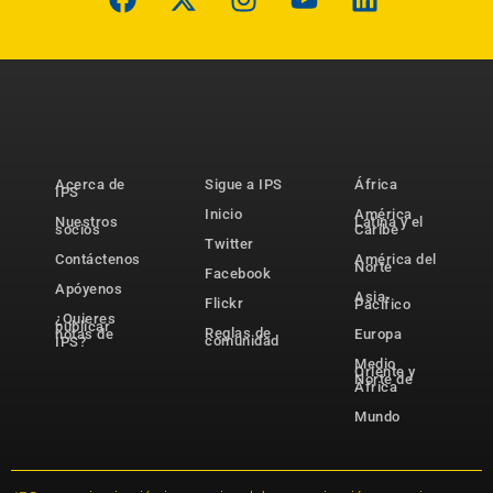
Acerca de
Sigue a IPS
África
IPS
Inicio
América
Nuestros
Latina y el
socios
Caribe
Twitter
Contáctenos
América del
Norte
Facebook
Apóyenos
Asia-
Flickr
Pacífico
¿Quieres
publicar
Reglas de
notas de
Europa
comunidad
IPS?
Medio
Oriente y
Norte de
África
Mundo