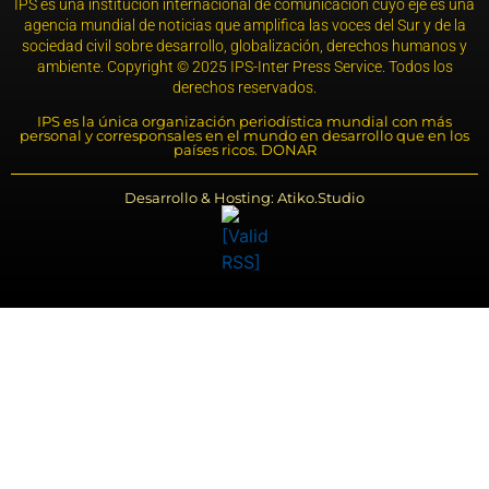
IPS es una institución internacional de comunicación cuyo eje es una
agencia mundial de noticias que amplifica las voces del Sur y de la
sociedad civil sobre desarrollo, globalización, derechos humanos y
ambiente. Copyright © 2025 IPS-Inter Press Service. Todos los
derechos reservados.
IPS es la única organización periodística mundial con más
personal y corresponsales en el mundo en desarrollo que en los
países ricos. DONAR
Desarrollo & Hosting: Atiko.Studio