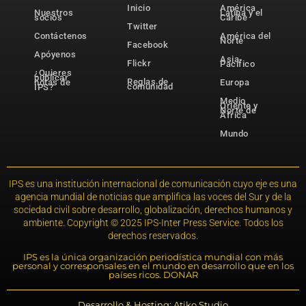
Inicio
América
Nuestros
Latina y el
socios
Caribe
Twitter
Contáctenos
América del
Norte
Facebook
Apóyenos
Asia-
Flickr
Pacífico
¿Quieres
publicar
Reglas de
notas de
Europa
comunidad
IPS?
Medio
Oriente y
Norte de
África
Mundo
IPS es una institución internacional de comunicación cuyo eje es una
agencia mundial de noticias que amplifica las voces del Sur y de la
sociedad civil sobre desarrollo, globalización, derechos humanos y
ambiente. Copyright © 2025 IPS-Inter Press Service. Todos los
derechos reservados.
IPS es la única organización periodística mundial con más
personal y corresponsales en el mundo en desarrollo que en los
países ricos. DONAR
Desarrollo & Hosting: Atiko.Studio