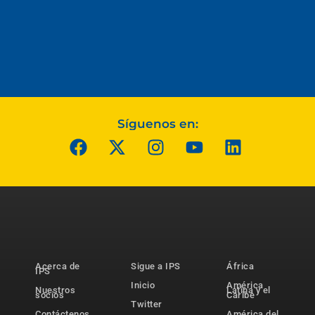
Síguenos en:
Acerca de
Sigue a IPS
África
IPS
Inicio
América
Nuestros
Latina y el
socios
Caribe
Twitter
Contáctenos
América del