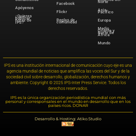
Norte
Facebook
Apóyenos
Asia-
Flickr
Pacífico
¿Quieres
publicar
Reglas de
notas de
Europa
comunidad
IPS?
Medio
Oriente y
Norte de
África
Mundo
IPS es una institución internacional de comunicación cuyo eje es una
agencia mundial de noticias que amplifica las voces del Sur y de la
sociedad civil sobre desarrollo, globalización, derechos humanos y
ambiente. Copyright © 2025 IPS-Inter Press Service. Todos los
derechos reservados.
IPS es la única organización periodística mundial con más
personal y corresponsales en el mundo en desarrollo que en los
países ricos. DONAR
Desarrollo & Hosting: Atiko.Studio