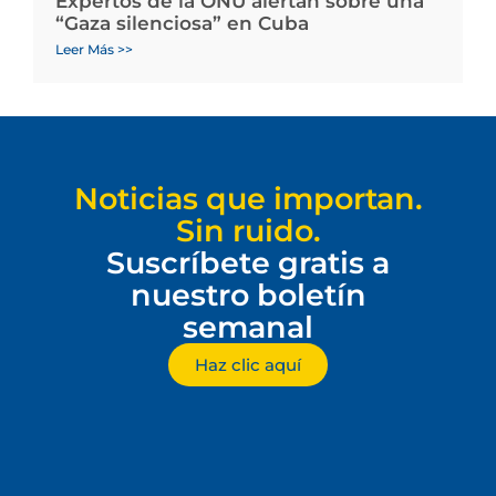
Expertos de la ONU alertan sobre una
“Gaza silenciosa” en Cuba
Leer Más >>
Noticias que importan.
Sin ruido.
Suscríbete gratis a
nuestro boletín
semanal
Haz clic aquí