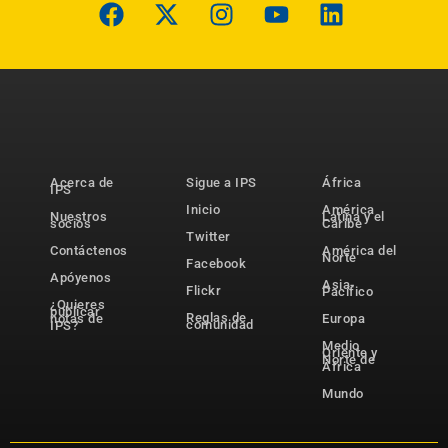
Acerca de
Sigue a IPS
África
IPS
Inicio
América
Nuestros
Latina y el
socios
Caribe
Twitter
Contáctenos
América del
Norte
Facebook
Apóyenos
Asia-
Flickr
Pacífico
¿Quieres
publicar
Reglas de
notas de
Europa
comunidad
IPS?
Medio
Oriente y
Norte de
África
Mundo