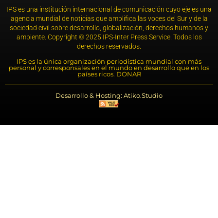
IPS es una institución internacional de comunicación cuyo eje es una
agencia mundial de noticias que amplifica las voces del Sur y de la
sociedad civil sobre desarrollo, globalización, derechos humanos y
ambiente. Copyright © 2025 IPS-Inter Press Service. Todos los
derechos reservados.
IPS es la única organización periodística mundial con más
personal y corresponsales en el mundo en desarrollo que en los
países ricos. DONAR
Desarrollo & Hosting: Atiko.Studio