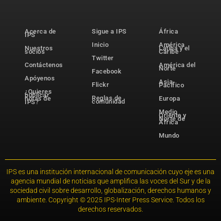
Acerca de
Sigue a IPS
África
IPS
Inicio
América
Nuestros
Latina y el
socios
Caribe
Twitter
Contáctenos
América del
Norte
Facebook
Apóyenos
Asia-
Flickr
Pacífico
¿Quieres
publicar
Reglas de
notas de
Europa
comunidad
IPS?
Medio
Oriente y
Norte de
África
Mundo
IPS es una institución internacional de comunicación cuyo eje es una
agencia mundial de noticias que amplifica las voces del Sur y de la
sociedad civil sobre desarrollo, globalización, derechos humanos y
ambiente. Copyright © 2025 IPS-Inter Press Service. Todos los
derechos reservados.