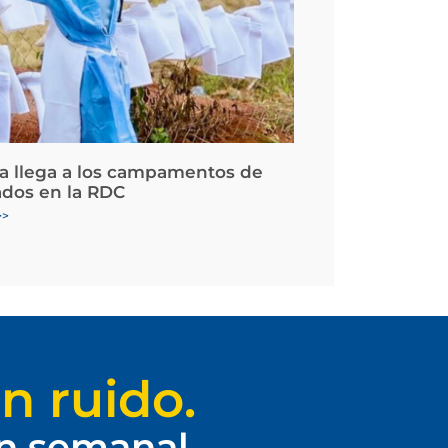
la llega a los campamentos de
ados en la RDC
>>
n ruido.
ín semanal