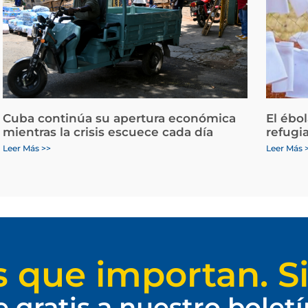
Cuba continúa su apertura económica
El ébo
mientras la crisis escuece cada día
refugi
Leer Más >>
Leer Más 
s que importan. Si
e gratis a nuestro bolet