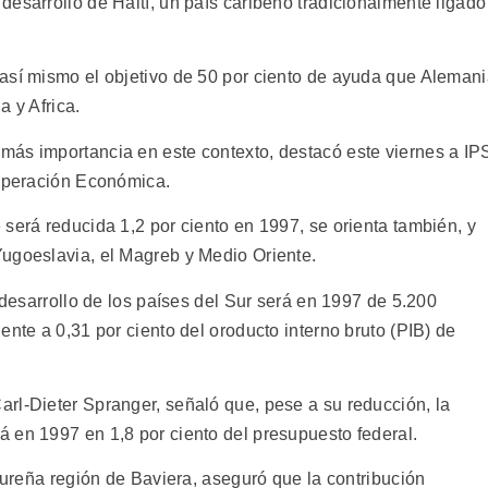
esarrollo de Haití, un país caribeño tradicionalmente ligado
así mismo el objetivo de 50 por ciento de ayuda que Aleman
a y Africa.
más importancia en este contexto, destacó este viernes a IP
ooperación Económica.
será reducida 1,2 por ciento en 1997, se orienta también, y
ugoeslavia, el Magreb y Medio Oriente.
l desarrollo de los países del Sur será en 1997 de 5.200
ente a 0,31 por ciento del oroducto interno bruto (PIB) de
rl-Dieter Spranger, señaló que, pese a su reducción, la
 en 1997 en 1,8 por ciento del presupuesto federal.
 sureña región de Baviera, aseguró que la contribución