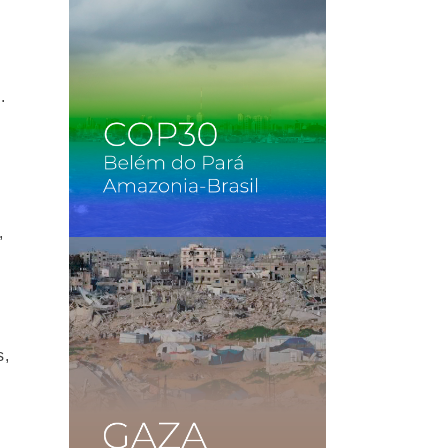
.
,
s,