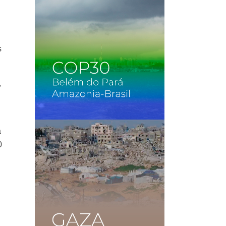
s
,
a
0