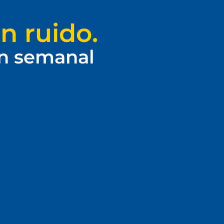
n ruido.
ín semanal