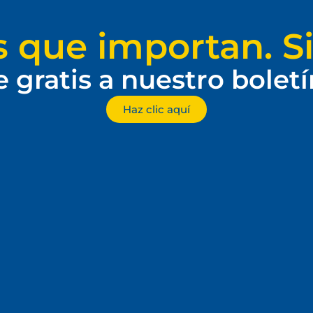
s que importan. Si
e gratis a nuestro bolet
Haz clic aquí