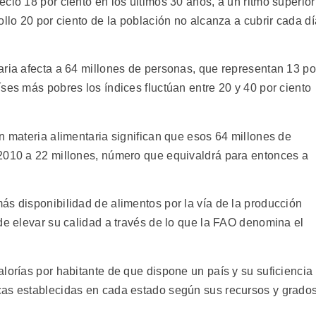
ció 18 por ciento en los últimos 30 años, a un ritmo superior
ollo 20 por ciento de la población no alcanza a cubrir cada dí
aria afecta a 64 millones de personas, que representan 13 po
ses más pobres los índices fluctúan entre 20 y 40 por ciento
n materia alimentaria significan que esos 64 millones de
 2010 a 22 millones, número que equivaldrá para entonces a
ás disponibilidad de alimentos por la vía de la producción
de elevar su calidad a través de lo que la FAO denomina el
lorías por habitante de que dispone un país y su suficiencia
cas establecidas en cada estado según sus recursos y grado