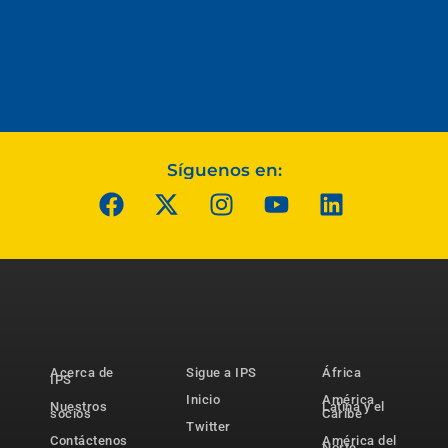
Síguenos en:
Acerca de
Sigue a IPS
África
IPS
Inicio
América
Nuestros
Latina y el
socios
Caribe
Twitter
Contáctenos
América del
Norte