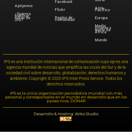
Facebook
Apóyenos
Asia-
Flickr
Pacífico
¿Quieres
publicar
Reglas de
notas de
Europa
comunidad
IPS?
Medio
Oriente y
Norte de
África
Mundo
IPS es una institución internacional de comunicación cuyo eje es una
agencia mundial de noticias que amplifica las voces del Sur y de la
sociedad civil sobre desarrollo, globalización, derechos humanos y
ambiente. Copyright © 2025 IPS-Inter Press Service. Todos los
derechos reservados.
IPS es la única organización periodística mundial con más
personal y corresponsales en el mundo en desarrollo que en los
países ricos. DONAR
Desarrollo & Hosting: Atiko.Studio