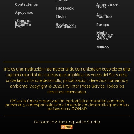
Twitter
Contáctenos
América del
Norte
Facebook
Apóyenos
Asia-
Flickr
Pacífico
¿Quieres
publicar
Reglas de
notas de
Europa
comunidad
IPS?
Medio
Oriente y
Norte de
África
Mundo
IPS es una institución internacional de comunicación cuyo eje es una
agencia mundial de noticias que amplifica las voces del Sur y de la
sociedad civil sobre desarrollo, globalización, derechos humanos y
ambiente. Copyright © 2025 IPS-Inter Press Service. Todos los
derechos reservados.
IPS es la única organización periodística mundial con más
personal y corresponsales en el mundo en desarrollo que en los
países ricos. DONAR
Desarrollo & Hosting: Atiko.Studio