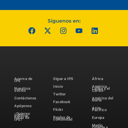
Síguenos en:
Acerca de
Sigue a IPS
África
IPS
Inicio
América
Nuestros
Latina y el
socios
Caribe
Twitter
Contáctenos
América del
Norte
Facebook
Apóyenos
Asia-
Flickr
Pacífico
¿Quieres
publicar
Reglas de
notas de
Europa
comunidad
IPS?
Medio
Oriente y