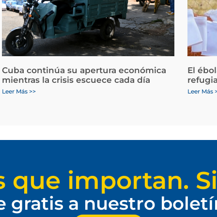
Cuba continúa su apertura económica
El ébo
mientras la crisis escuece cada día
refugi
Leer Más >>
Leer Más 
s que importan. Si
e gratis a nuestro bolet