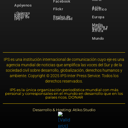
Facebook
Apóyenos
Asia-
Flickr
Pacífico
¿Quieres
publicar
Reglas de
notas de
Europa
comunidad
IPS?
Medio
Oriente y
Norte de
África
Mundo
IPS es una institución internacional de comunicación cuyo eje es una
agencia mundial de noticias que amplifica las voces del Sur y de la
sociedad civil sobre desarrollo, globalización, derechos humanos y
ambiente. Copyright © 2025 IPS-Inter Press Service. Todos los
derechos reservados.
IPS es la única organización periodística mundial con más
personal y corresponsales en el mundo en desarrollo que en los
países ricos. DONAR
Desarrollo & Hosting: Atiko.Studio