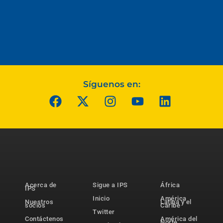
Síguenos en:
Acerca de
Sigue a IPS
África
IPS
Inicio
América
Nuestros
Latina y el
socios
Caribe
Twitter
Contáctenos
América del
Norte