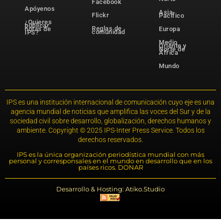
Facebook
Apóyenos
Asia-
Flickr
Pacífico
¿Quieres
publicar
Reglas de
notas de
Europa
comunidad
IPS?
Medio
Oriente y
Norte de
África
Mundo
IPS es una institución internacional de comunicación cuyo eje es una
agencia mundial de noticias que amplifica las voces del Sur y de la
sociedad civil sobre desarrollo, globalización, derechos humanos y
ambiente. Copyright © 2025 IPS-Inter Press Service. Todos los
derechos reservados.
IPS es la única organización periodística mundial con más
personal y corresponsales en el mundo en desarrollo que en los
países ricos. DONAR
Desarrollo & Hosting: Atiko.Studio