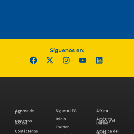
Síguenos en:
Acerca de
Sigue a IPS
África
IPS
Inicio
América
Nuestros
Latina y el
socios
Caribe
Twitter
Contáctenos
América del
Norte