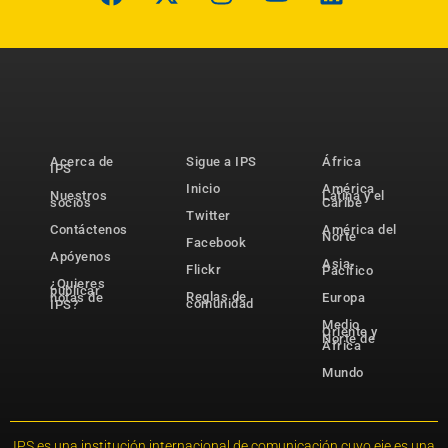
Acerca de
Sigue a IPS
África
IPS
Inicio
América
Nuestros
Latina y el
socios
Caribe
Twitter
Contáctenos
América del
Norte
Facebook
Apóyenos
Asia-
Flickr
Pacífico
¿Quieres
publicar
Reglas de
notas de
Europa
comunidad
IPS?
Medio
Oriente y
Norte de
África
Mundo
IPS es una institución internacional de comunicación cuyo eje es una