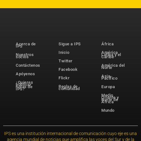
Acerca de
Sigue a IPS
África
IPS
Inicio
América
Nuestros
Latina y el
socios
Caribe
Twitter
Contáctenos
América del
Norte
Facebook
Apóyenos
Asia-
Flickr
Pacífico
¿Quieres
publicar
Reglas de
notas de
Europa
comunidad
IPS?
Medio
Oriente y
Norte de
África
Mundo
IPS es una institución internacional de comunicación cuyo eje es una
agencia mundial de noticias que amplifica las voces del Sur y de la