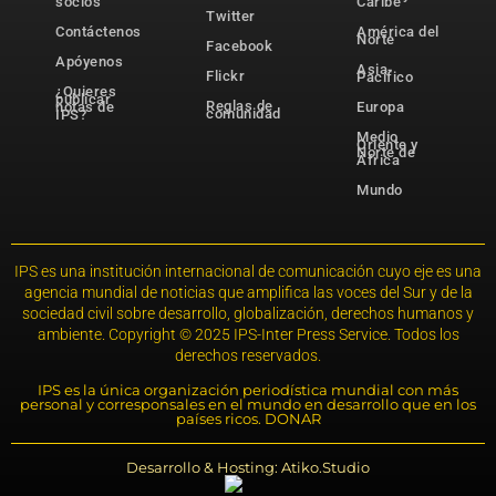
socios
Caribe
Twitter
Contáctenos
América del
Norte
Facebook
Apóyenos
Asia-
Flickr
Pacífico
¿Quieres
publicar
Reglas de
notas de
Europa
comunidad
IPS?
Medio
Oriente y
Norte de
África
Mundo
IPS es una institución internacional de comunicación cuyo eje es una
agencia mundial de noticias que amplifica las voces del Sur y de la
sociedad civil sobre desarrollo, globalización, derechos humanos y
ambiente. Copyright © 2025 IPS-Inter Press Service. Todos los
derechos reservados.
IPS es la única organización periodística mundial con más
personal y corresponsales en el mundo en desarrollo que en los
países ricos. DONAR
Desarrollo & Hosting: Atiko.Studio