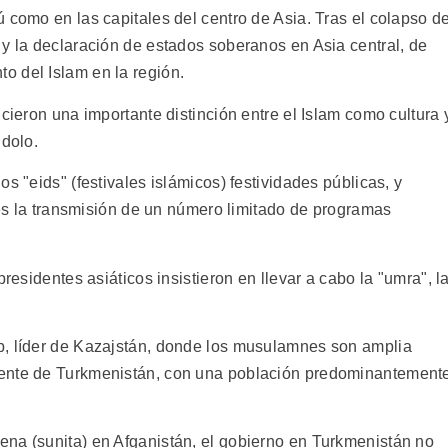
 como en las capitales del centro de Asia. Tras el colapso d
 y la declaración de estados soberanos en Asia central, de
o del Islam en la región.
icieron una importante distinción entre el Islam como cultura 
ndolo.
s "eids" (festivales islámicos) festividades públicas, y
ales la transmisión de un número limitado de programas
presidentes asiáticos insistieron en llevar a cabo la "umra", l
b, líder de Kazajstán, donde los musulamnes son amplia
dente de Turkmenistán, con una población predominantement
na (sunita) en Afganistán, el gobierno en Turkmenistán no