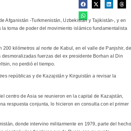
 de Afganistán -Turkmenistán, Uzbekistán y Tajikistán-, y en
as la toma de poder del movimiento islámico fundamentalista
 200 kilómetros al norte de Kabul, en el valle de Panjshir, d
as desmoralizadas fuerzas del ex presidente Borhan al Din
tsin, no perdió el tiempo.
tres repúblicas y de Kazajstán y Kirguistán a revisar la
el centro de Asia se reunieron en la capital de Kazajstán,
 una respuesta conjunta, lo hicieron en consulta con el primer
anistán, donde intervino militarmente en 1979, parte del hech