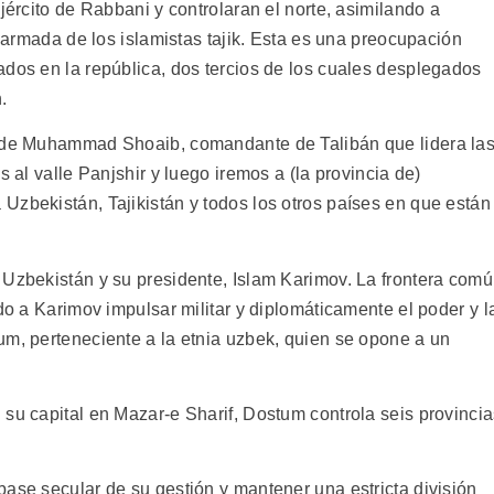
jército de Rabbani y controlaran el norte, asimilando a
a armada de los islamistas tajik. Esta es una preocupación
ados en la república, dos tercios de los cuales desplegados
.
n de Muhammad Shoaib, comandante de Talibán que lidera la
s al valle Panjshir y luego iremos a (la provincia de)
Uzbekistán, Tajikistán y todos los otros países en que están
 Uzbekistán y su presidente, Islam Karimov. La frontera com
ido a Karimov impulsar militar y diplomáticamente el poder y l
um, perteneciente a la etnia uzbek, quien se opone a un
 su capital en Mazar-e Sharif, Dostum controla seis provinci
ase secular de su gestión y mantener una estricta división