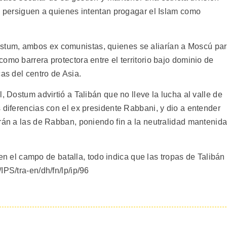
es persiguen a quienes intentan progagar el Islam como
tum, ambos ex comunistas, quienes se aliarían a Moscú pa
omo barrera protectora entre el territorio bajo dominio de
as del centro de Asia.
, Dostum advirtió a Talibán que no lleve la lucha al valle de
 diferencias con el ex presidente Rabbani, y dio a entender
irán a las de Rabban, poniendo fin a la neutralidad mantenid
s en el campo de batalla, todo indica que las tropas de Talibán
IPS/tra-en/dh/fn/lp/ip/96