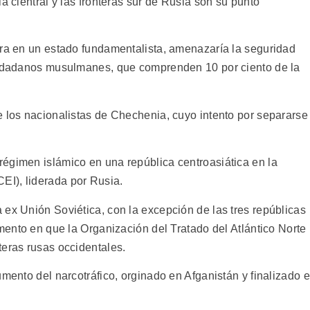
a cientral y las fronteras sur de Rusia son su punto
era en un estado fundamentalista, amenazaría la seguridad
ciudadanos musulmanes, que comprenden 10 por ciento de la
e los nacionalistas de Chechenia, cuyo intento por separarse
égimen islámico en una república centroasiática en la
I), liderada por Rusia.
 ex Unión Soviética, con la excepción de las tres repúblicas
omento en que la Organización del Tratado del Atlántico Norte
teras rusas occidentales.
umento del narcotráfico, orginado en Afganistán y finalizado 