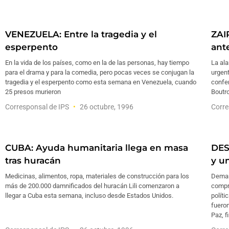
VENEZUELA: Entre la tragedia y el
ZAI
esperpento
ant
En la vida de los países, como en la de las personas, hay tiempo
La ala
para el drama y para la comedia, pero pocas veces se conjugan la
urgent
tragedia y el esperpento como esta semana en Venezuela, cuando
confer
25 presos murieron
Boutro
Corresponsal de IPS
26 octubre, 1996
Corre
CUBA: Ayuda humanitaria llega en masa
DES
tras huracán
y un
Medicinas, alimentos, ropa, materiales de construcción para los
Deman
más de 200.000 damnificados del huracán Lili comenzaron a
compr
llegar a Cuba esta semana, incluso desde Estados Unidos.
políti
fueron
Paz, f