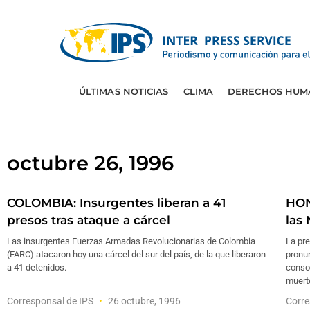
ÚLTIMAS NOTICIAS
CLIMA
DERECHOS HUM
octubre 26, 1996
COLOMBIA: Insurgentes liberan a 41
HON
presos tras ataque a cárcel
las
Las insurgentes Fuerzas Armadas Revolucionarias de Colombia
La pr
(FARC) atacaron hoy una cárcel del sur del país, de la que liberaron
pronun
a 41 detenidos.
consol
muerte
Corresponsal de IPS
26 octubre, 1996
Corre