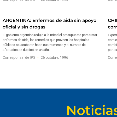
ARGENTINA: Enfermos de aida sin apoyo
CHI
oficial y sin drogas
cor
El gobierno argentino redujo a la mitad el presupuesto para tratar
Expert
enfermos de sida, los remedios que proveen los hospitales
comic
públicos se acabaron hace cuatro meses y el número de
cambio
afectados se duplicó en un año.
partid
Corresponsal de IPS
26 octubre, 1996
Corre
Noticia