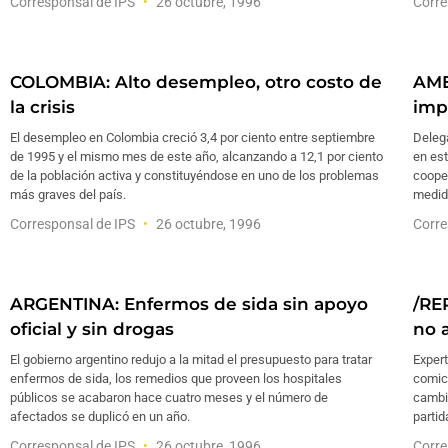
Corresponsal de IPS
26 octubre, 1996
Corre
COLOMBIA: Alto desempleo, otro costo de
AME
la crisis
imp
El desempleo en Colombia creció 3,4 por ciento entre septiembre
Deleg
de 1995 y el mismo mes de este año, alcanzando a 12,1 por ciento
en est
de la población activa y constituyéndose en uno de los problemas
cooper
más graves del país.
medida
Corresponsal de IPS
26 octubre, 1996
Corre
ARGENTINA: Enfermos de sida sin apoyo
/RE
oficial y sin drogas
no a
El gobierno argentino redujo a la mitad el presupuesto para tratar
Expert
enfermos de sida, los remedios que proveen los hospitales
comic
públicos se acabaron hace cuatro meses y el número de
cambio
afectados se duplicó en un año.
partid
Corresponsal de IPS
26 octubre, 1996
Corre