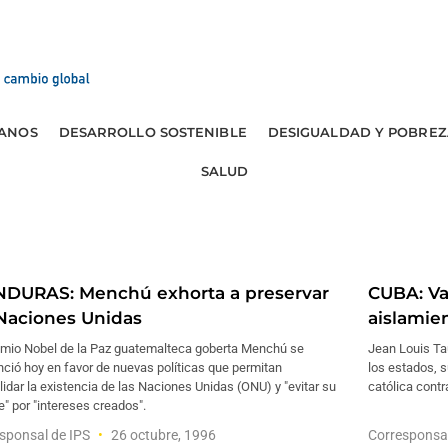
ANOS
DESARROLLO SOSTENIBLE
DESIGUALDAD Y POBREZ
SALUD
DURAS: Menchú exhorta a preservar
CUBA: Va
 Naciones Unidas
aislamie
emio Nobel de la Paz guatemalteca goberta Menchú se
Jean Louis Tau
ció hoy en favor de nuevas políticas que permitan
los estados, s
idar la existencia de las Naciones Unidas (ONU) y "evitar su
católica contr
" por "intereses creados".
sponsal de IPS
26 octubre, 1996
Corresponsa