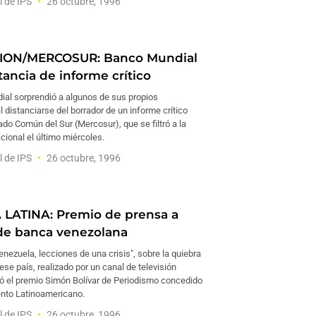
l de IPS
26 octubre, 1996
CION/MERCOSUR: Banco Mundial
tancia de informe crítico
ial sorprendió a algunos de sus propios
l distanciarse del borrador de un informe crítico
do Común del Sur (Mercosur), que se filtró a la
cional el último miércoles.
l de IPS
26 octubre, 1996
LATINA: Premio de prensa a
de banca venezolana
Venezuela, lecciones de una crisis", sobre la quiebra
se país, realizado por un canal de televisión
nó el premio Simón Bolívar de Periodismo concedido
ento Latinoamericano.
l de IPS
26 octubre, 1996