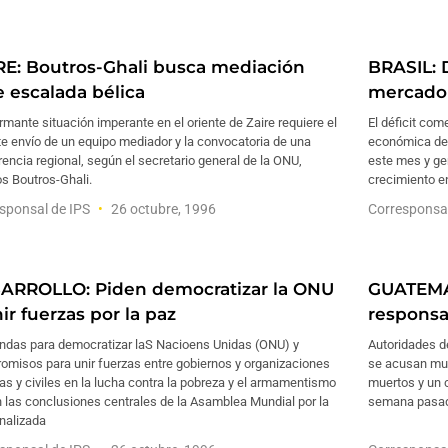
RE: Boutros-Ghali busca mediación
BRASIL: 
e escalada bélica
mercado 
rmante situación imperante en el oriente de Zaire requiere el
El déficit com
e envío de un equipo mediador y la convocatoria de una
económica de B
encia regional, según el secretario general de la ONU,
este mes y ge
s Boutros-Ghali.
crecimiento e
sponsal de IPS
26 octubre, 1996
Corresponsa
ARROLLO: Piden democratizar la ONU
GUATEMA
ir fuerzas por la paz
responsa
das para democratizar laS Nacioens Unidas (ONU) y
Autoridades d
omisos para unir fuerzas entre gobiernos y organizaciones
se acusan mut
cas y civiles en la lucha contra la pobreza y el armamentismo
muertos y un c
 las conclusiones centrales de la Asamblea Mundial por la
semana pasa
inalizada