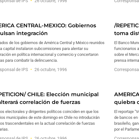
sponsal de IPS
26 octubre, 1996
Corresponsa
RICA CENTRAL-MEXICO: Gobiernos
/REPETI
ulsan integración
toma dis
ados de los gobiernos de América Central y México reunidos
El Banco Mund
a capital instalaron subcomisiones para alentar su
funcionarios a
ación en política internacional y comercio y concertaron
sobre el Merca
s para combatir la delincuencia.
prensa interna
sponsal de IPS
26 octubre, 1996
Corresponsa
PETICION/ CHILE: Elección municipal
AMERICA 
lterará correlación de fuerzas
quiebra 
os electorales y dirigentes políticos coinciden en que los
El reportaje "
ios municipales de este domingo en Chile no introducirán
de bancos en e
s trascendentales en la actual correlación de fuerzas
brasileño, ga
arias.
por el Parlam
sponsal de IPS
26 octubre, 1996
Corresponsa