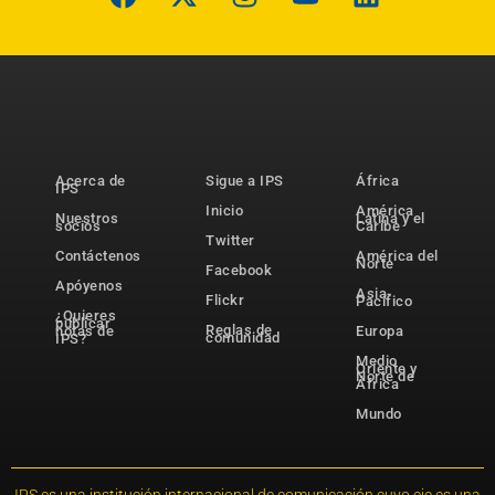
Acerca de
Sigue a IPS
África
IPS
Inicio
América
Nuestros
Latina y el
socios
Caribe
Twitter
Contáctenos
América del
Norte
Facebook
Apóyenos
Asia-
Flickr
Pacífico
¿Quieres
publicar
Reglas de
notas de
Europa
comunidad
IPS?
Medio
Oriente y
Norte de
África
Mundo