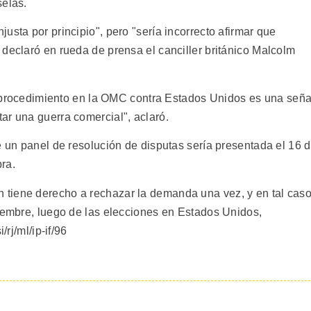
selas.
usta por principio", pero "sería incorrecto afirmar que
declaró en rueda de prensa el canciller británico Malcolm
un procedimiento en la OMC contra Estados Unidos es una seña
ar una guerra comercial", aclaró.
e un panel de resolución de disputas sería presentada el 16 
ra.
tiene derecho a rechazar la demanda una vez, y en tal cas
viembre, luego de las elecciones en Estados Unidos,
/rj/ml/ip-if/96