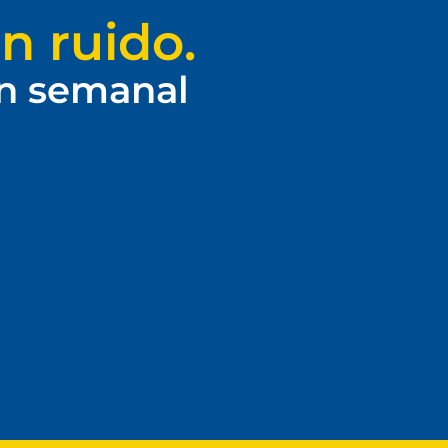
n ruido.
ín semanal