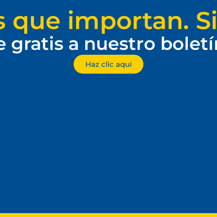
s que importan. Si
e gratis a nuestro bolet
Haz clic aquí