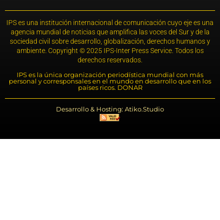
IPS es una institución internacional de comunicación cuyo eje es una
agencia mundial de noticias que amplifica las voces del Sur y de la
sociedad civil sobre desarrollo, globalización, derechos humanos y
ambiente. Copyright © 2025 IPS-Inter Press Service. Todos los
derechos reservados.
IPS es la única organización periodística mundial con más
personal y corresponsales en el mundo en desarrollo que en los
países ricos. DONAR
Desarrollo & Hosting: Atiko.Studio