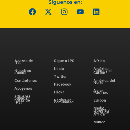
Síguenos en:
Acerca de
Sigue a IPS
África
IPS
Inicio
América
Nuestros
Latina y el
socios
Caribe
Twitter
Contáctenos
América del
Norte
Facebook
Apóyenos
Asia-
Flickr
Pacífico
¿Quieres
publicar
Reglas de
notas de
Europa
comunidad
IPS?
Medio
Oriente y
Norte de
África
Mundo