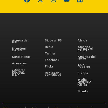
Acerca de
Sigue a IPS
África
IPS
Inicio
América
Nuestros
Latina y el
socios
Caribe
Twitter
Contáctenos
América del
Norte
Facebook
Apóyenos
Asia-
Flickr
Pacífico
¿Quieres
publicar
Reglas de
notas de
Europa
comunidad
IPS?
Medio
Oriente y
Norte de
África
Mundo