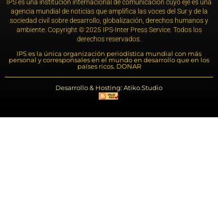
IPS es una institución internacional de comunicación cuyo eje es una
agencia mundial de noticias que amplifica las voces del Sur y de la
sociedad civil sobre desarrollo, globalización, derechos humanos y
ambiente. Copyright © 2025 IPS-Inter Press Service. Todos los
derechos reservados.
IPS es la única organización periodística mundial con más
personal y corresponsales en el mundo en desarrollo que en los
países ricos. DONAR
Desarrollo & Hosting: Atiko.Studio