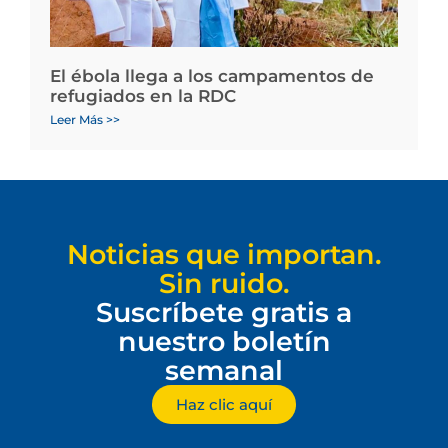
El ébola llega a los campamentos de
refugiados en la RDC
Leer Más >>
Noticias que importan.
Sin ruido.
Suscríbete gratis a
nuestro boletín
semanal
Haz clic aquí