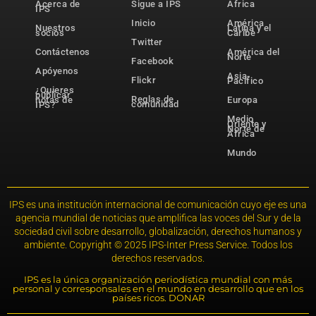
Acerca de
Sigue a IPS
África
IPS
Inicio
América
Nuestros
Latina y el
socios
Caribe
Twitter
Contáctenos
América del
Norte
Facebook
Apóyenos
Asia-
Flickr
Pacífico
¿Quieres
publicar
Reglas de
notas de
Europa
comunidad
IPS?
Medio
Oriente y
Norte de
África
Mundo
IPS es una institución internacional de comunicación cuyo eje es una
agencia mundial de noticias que amplifica las voces del Sur y de la
sociedad civil sobre desarrollo, globalización, derechos humanos y
ambiente. Copyright © 2025 IPS-Inter Press Service. Todos los
derechos reservados.
IPS es la única organización periodística mundial con más
personal y corresponsales en el mundo en desarrollo que en los
países ricos. DONAR