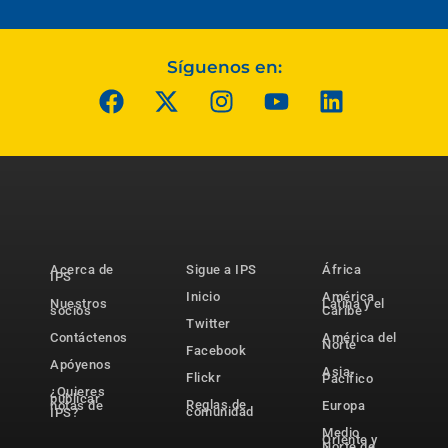
Síguenos en:
Acerca de
Sigue a IPS
África
IPS
Inicio
América
Nuestros
Latina y el
socios
Caribe
Twitter
Contáctenos
América del
Norte
Facebook
Apóyenos
Asia-
Flickr
Pacífico
¿Quieres
publicar
Reglas de
notas de
Europa
comunidad
IPS?
Medio
Oriente y
Norte de