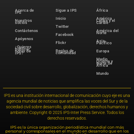
Acerca de
Sigue a IPS
África
IPS
Inicio
América
Nuestros
Latina y el
socios
Caribe
Twitter
Contáctenos
América del
Norte
Facebook
Apóyenos
Asia-
Flickr
Pacífico
¿Quieres
publicar
Reglas de
notas de
Europa
comunidad
IPS?
Medio
Oriente y
Norte de
África
Mundo
IPS es una institución internacional de comunicación cuyo eje es una
agencia mundial de noticias que amplifica las voces del Sur y de la
sociedad civil sobre desarrollo, globalización, derechos humanos y
ambiente. Copyright © 2025 IPS-Inter Press Service. Todos los
derechos reservados.
IPS es la única organización periodística mundial con más
personal y corresponsales en el mundo en desarrollo que en los