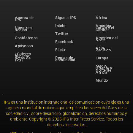
Acerca de
Sigue a IPS
África
IPS
Inicio
América
Nuestros
Latina y el
socios
Caribe
Twitter
Contáctenos
América del
Norte
Facebook
Apóyenos
Asia-
Flickr
Pacífico
¿Quieres
publicar
Reglas de
notas de
Europa
comunidad
IPS?
Medio
Oriente y
Norte de
África
Mundo
IPS es una institución internacional de comunicación cuyo eje es una
agencia mundial de noticias que amplifica las voces del Sur y de la
sociedad civil sobre desarrollo, globalización, derechos humanos y
ambiente. Copyright © 2025 IPS-Inter Press Service. Todos los
derechos reservados.