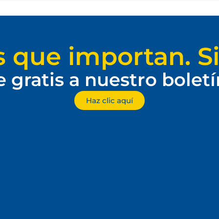
s que importan. Si
e gratis a nuestro bolet
Haz clic aquí