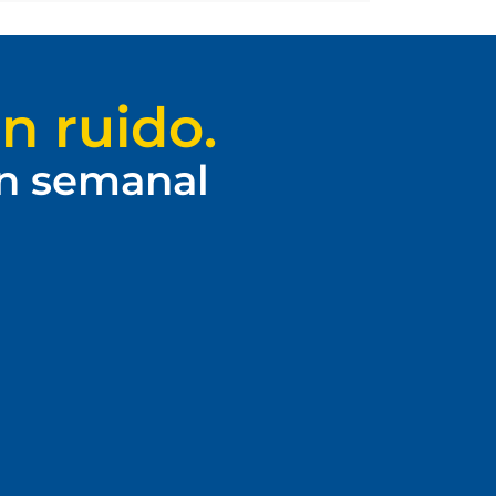
n ruido.
ín semanal