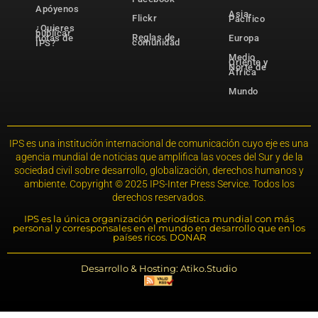
Apóyenos
Asia-
Flickr
Pacífico
¿Quieres
publicar
Reglas de
notas de
Europa
comunidad
IPS?
Medio
Oriente y
Norte de
África
Mundo
IPS es una institución internacional de comunicación cuyo eje es una
agencia mundial de noticias que amplifica las voces del Sur y de la
sociedad civil sobre desarrollo, globalización, derechos humanos y
ambiente. Copyright © 2025 IPS-Inter Press Service. Todos los
derechos reservados.
IPS es la única organización periodística mundial con más
personal y corresponsales en el mundo en desarrollo que en los
países ricos. DONAR
Desarrollo & Hosting: Atiko.Studio