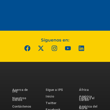
Síguenos en:
Acerca de
Sigue a IPS
África
IPS
Inicio
América
Nuestros
Latina y el
socios
Caribe
Twitter
Contáctenos
América del
Norte
Facebook